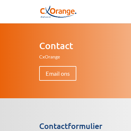
Contact
CxOrange
Email ons
Contactformulier