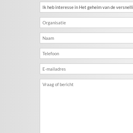
Ik
heb
interesse
Organisatie
in
(Vereist)
Naam
(Vereist)
Telefoon
(Vereist)
E-
mailadres
(Vereist)
Geen
titel