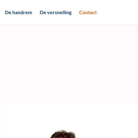
De handrem
De versnelling
Contact